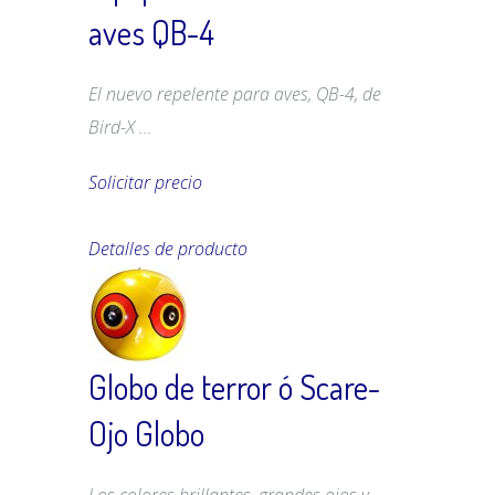
aves QB-4
El nuevo repelente para aves, QB-4, de
Bird-X ...
Solicitar precio
Detalles de producto
Globo de terror ó Scare-
Ojo Globo