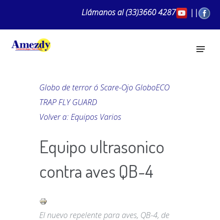
Llámanos al
(33)3660 4287
||
Globo de terror ó Scare-Ojo Globo
ECO
TRAP FLY GUARD
Volver a: Equipos Varios
Equipo ultrasonico
contra aves QB-4
El nuevo repelente para aves, QB-4, de