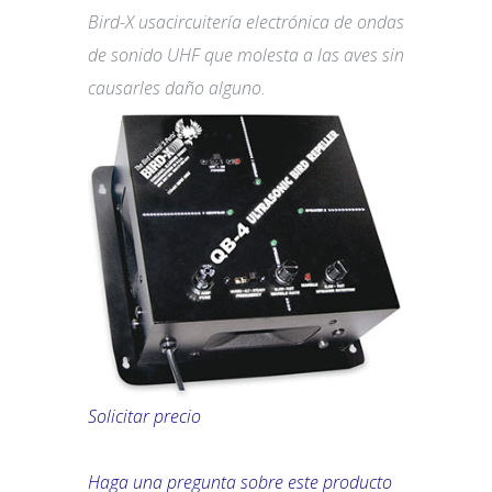
Bird-X usacircuitería electrónica de ondas
de sonido UHF que molesta a las aves sin
causarles daño alguno.
Solicitar precio
Haga una pregunta sobre este producto