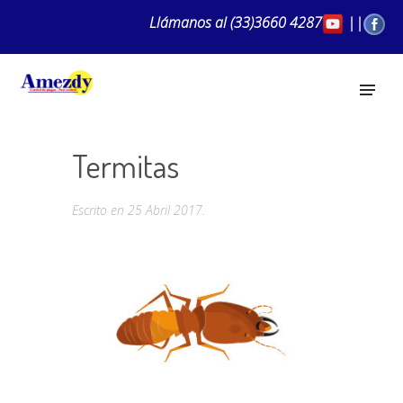
Llámanos al
(33)3660 4287
||
Termitas
Escrito en
25 Abril 2017
.