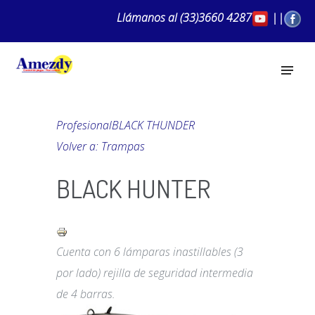
Llámanos al
(33)3660 4287
||
Profesional
BLACK THUNDER
Volver a: Trampas
BLACK HUNTER
Cuenta con 6 lámparas inastillables (3
por lado) rejilla de seguridad intermedia
de 4 barras.