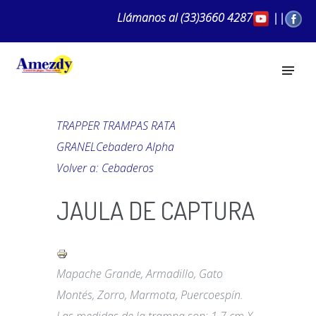
Llámanos al
(33)3660 4287
||
TRAPPER TRAMPAS RATA
GRANEL
Cebadero Alpha
Volver a: Cebaderos
JAULA DE CAPTURA
Mapache Grande, Armadillo, Gato
Montés, Zorro, Marmota, Puercoespín.